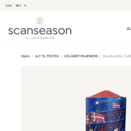
AL
Hjem
/
ALT TIL FESTEN
/
HELÅRSFYRVÆRKERI
/
Bordbombe, fod