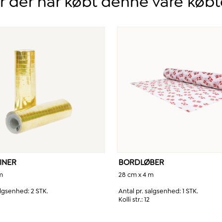
 der har købt denne vare køb
INER
BORDLØBER
m
28 cm x 4 m
salgsenhed:
2 STK.
Antal pr. salgsenhed:
1 STK.
Kolli str.:
12