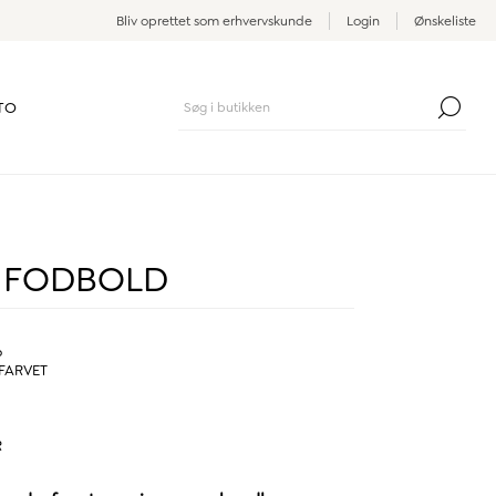
Bliv oprettet som erhvervskunde
Login
Ønskeliste
TO
 FODBOLD
6
FARVET
R