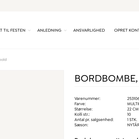
T TIL FESTEN
ANLEDNING
ANSVARLIGHED
OPRET KON
bold
BORDBOMBE,
Varenummer:
25310
Farve:
MULTI
Størrelse:
22 CM
Kolli str.:
10
Antal pr. salgsenhed:
1 STK.
Sæson:
NYTÅ