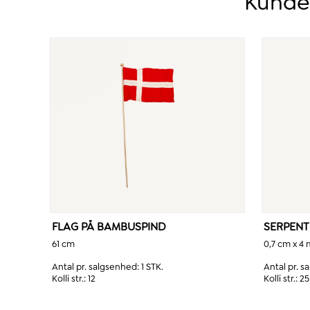
Kunder
FLAG PÅ BAMBUSPIND
SERPENT
61 cm
0,7 cm x 4 
Antal pr. salgsenhed:
1 STK.
Antal pr. 
Kolli str.:
12
Kolli str.:
25