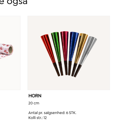
te også
HORN
20 cm
Antal pr. salgsenhed:
6 STK.
Kolli str.:
12