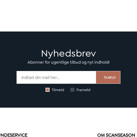
Nyhedsbrev
Abonner for ugentlige tilbud og nyt indhold!
TILMELD
Tilmeld
Frameld
NDESERVICE
OM SCANSEASON