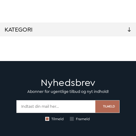
KATEGORI
Nyhedsbrev
Abonner for ugentlige tilbud og nyt indhold!
TILMELD
Tilmeld
Frameld