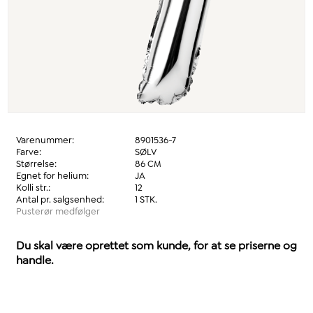
Varenummer:
8901536-7
Farve:
SØLV
Størrelse:
86 CM
Egnet for helium:
JA
Kolli str.:
12
Antal pr. salgsenhed:
1 STK.
Pusterør medfølger
Du skal være oprettet som kunde, for at se priserne og
handle.