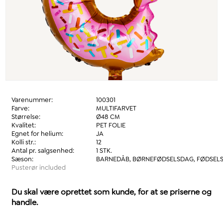
Varenummer:
100301
Farve:
MULTIFARVET
Størrelse:
Ø48 CM
Kvalitet:
PET FOLIE
Egnet for helium:
JA
Kolli str.:
12
Antal pr. salgsenhed:
1 STK.
Sæson:
BARNEDÅB, BØRNEFØDSELSDAG, FØDSEL
Pusterør included
Du skal være oprettet som kunde, for at se priserne og
handle.