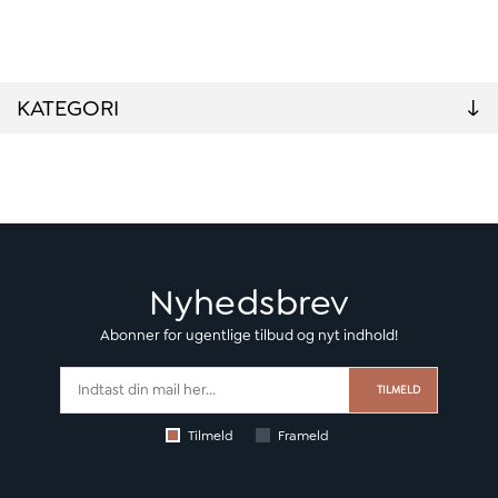
KATEGORI
Nyhedsbrev
Abonner for ugentlige tilbud og nyt indhold!
TILMELD
Tilmeld
Frameld