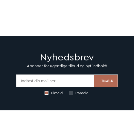
Nyhedsbrev
Abonner for ugentlige tilbud og nyt indhold!
TILMELD
Tilmeld
Frameld