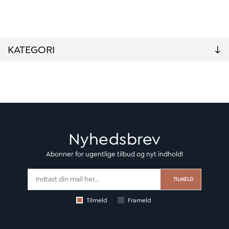
KATEGORI
Nyhedsbrev
Abonner for ugentlige tilbud og nyt indhold!
TILMELD
Tilmeld
Frameld