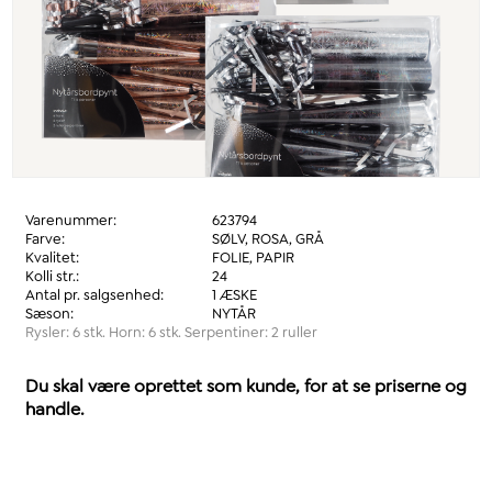
Varenummer:
623794
Farve:
SØLV, ROSA, GRÅ
Kvalitet:
FOLIE, PAPIR
Kolli str.:
24
Antal pr. salgsenhed:
1 ÆSKE
Sæson:
NYTÅR
Rysler: 6 stk. Horn: 6 stk. Serpentiner: 2 ruller
Du skal være oprettet som kunde, for at se priserne og
handle.