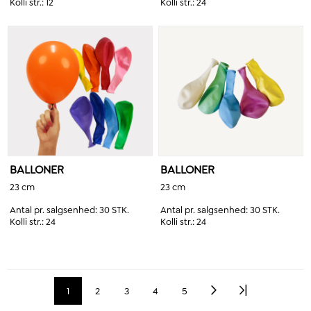
Kolli str.:
12
Kolli str.:
24
BALLONER
BALLONER
23 cm
23 cm
Antal pr. salgsenhed:
30 STK.
Antal pr. salgsenhed:
30 STK.
Kolli str.:
24
Kolli str.:
24
1
2
3
4
5